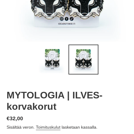
MYTOLOGIA | ILVES-
korvakorut
Normaalihinta
€32,00
Sisältää veron.
Toimituskulut
lasketaan kassalla.