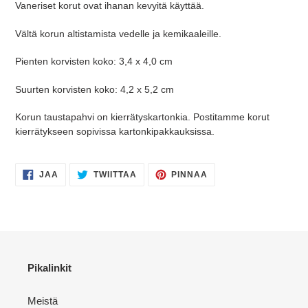
Vaneriset korut ovat ihanan kevyitä käyttää.
Vältä korun altistamista vedelle ja kemikaaleille.
Pienten korvisten koko:
3,4 x 4,0 cm
Suurten korvisten koko: 4,2 x 5,2 cm
Korun taustapahvi on kierrätyskartonkia. Postitamme korut
kierrätykseen sopivissa kartonkipakkauksissa.
JAA
TWIITTAA
PINNAA
JAA
TWIITTAA
PINNAA
FACEBOOKISSA
TWITTERISSÄ
PINTERESTISSÄ
Pikalinkit
Meistä