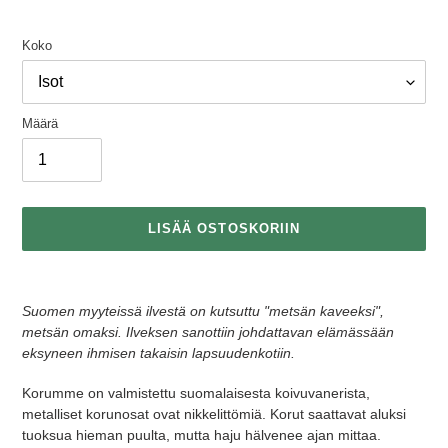
Koko
Määrä
LISÄÄ OSTOSKORIIN
Tuotteen
lisääminen
Suomen myyteissä ilvestä on kutsuttu "metsän kaveeksi",
ostoskoriin
metsän omaksi. Ilveksen sanottiin johdattavan elämässään
eksyneen ihmisen takaisin lapsuudenkotiin.
Korumme on valmistettu suomalaisesta koivuvanerista,
metalliset korunosat ovat nikkelittömiä.
Korut saattavat aluksi
tuoksua hieman puulta, mutta haju hälvenee ajan mittaa.