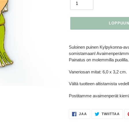
LOPPUU
Tuotteen
lisääminen
Suloinen puinen Kylpykonna-ava
ostoskoriin
somistamaan! Avaimenperämme on
Painatus on molemmilla puolilla.
Vaneriosan mitat:
6,0 x 3,2 cm.
Vältä tuotteen altistamista vedell
Postitamme avaimenperät kierr
JAA
TWII
JAA
TWIITTAA
FACEBOOKISSA
TWIT