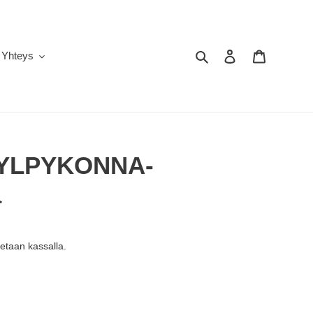
Hae
Kirjaudu sisään
Ostoskori
Yhteys
KYLPYKONNA-
ä
etaan kassalla.