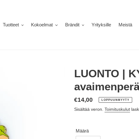
Tuotteet
Kokoelmat
Brändit
Yrityksille
Meistä
LUONTO | 
avaimenper
Normaalihinta
€14,00
LOPPUUNMYYTY
Sisältää veron.
Toimituskulut
lask
Määrä