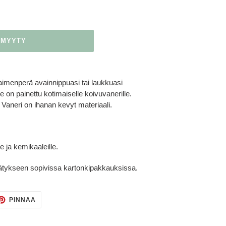
NMYYTY
imenperä avainnippuasi tai laukkuasi
 painettu kotimaiselle koivuvanerille.
 Vaneri on ihanan kevyt materiaali.
e ja kemikaaleille.
ätykseen sopivissa kartonkipakkauksissa.
TTAA
PINNAA
PINNAA
TERISSÄ
PINTERESTISSÄ