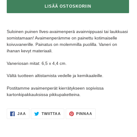
LISÄÄ OSTOSKORIIN
Tuotteen
lisääminen
Suloinen puinen Ilves-avaimenperä avainnippuasi tai laukkuasi
ostoskoriin
somistamaan! Avaimenperämme on painettu kotimaiselle
koivuvanerille. Painatus on molemmilla puolilla. Vaneri on
ihanan kevyt materiaali.
Vaneriosan mitat:
6,5 x 4,4 cm.
Vältä tuotteen altistamista vedelle ja kemikaaleille.
Postitamme avaimenperät kierrätykseen sopivissa
kartonkipakkauksissa pikkupaketteina.
JAA
TWIITTAA
PINNAA
JAA
TWIITTAA
PINNAA
FACEBOOKISSA
TWITTERISSÄ
PINTERESTISSÄ