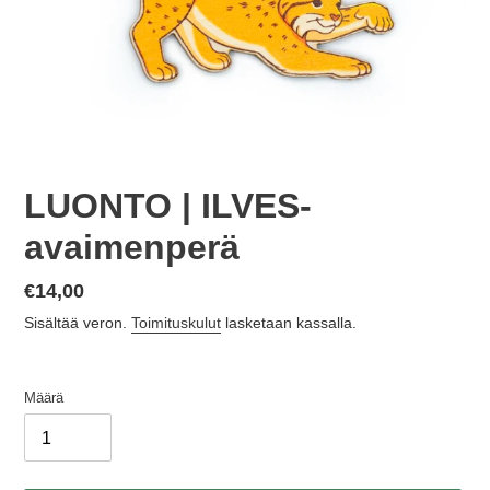
LUONTO | ILVES-
avaimenperä
Normaalihinta
€14,00
Sisältää veron.
Toimituskulut
lasketaan kassalla.
Määrä