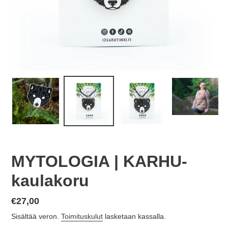
MYTOLOGIA | KARHU-
kaulakoru
Normaalihinta
€27,00
Sisältää veron.
Toimituskulut
lasketaan kassalla.