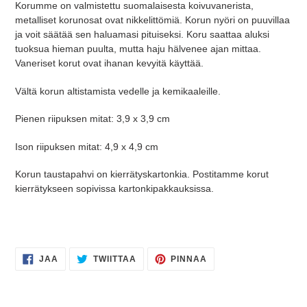
Korumme on valmistettu suomalaisesta koivuvanerista,
metalliset korunosat ovat nikkelittömiä.
Korun nyöri on puuvillaa
ja voit säätää sen haluamasi pituiseksi. Koru saattaa aluksi
tuoksua hieman puulta, mutta haju hälvenee ajan mittaa.
Vaneriset korut ovat ihanan kevyitä käyttää.
Vältä korun altistamista vedelle ja kemikaaleille.
Pienen riipuksen mitat:
3,9 x 3,9 cm
Ison riipuksen mitat:
4,9 x 4,9 cm
Korun taustapahvi on kierrätyskartonkia. Postitamme korut
kierrätykseen sopivissa kartonkipakkauksissa.
JAA
TWIITTAA
PINNAA
JAA
TWIITTAA
PINNAA
FACEBOOKISSA
TWITTERISSÄ
PINTERESTISSÄ