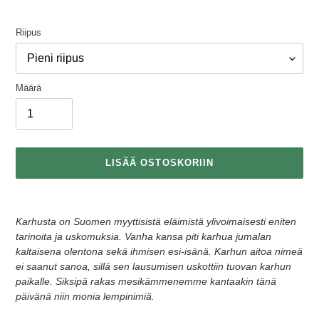
Riipus
Määrä
LISÄÄ OSTOSKORIIN
Tuotteen
lisääminen
Karhusta on Suomen myyttisistä eläimistä ylivoimaisesti eniten
ostoskoriin
tarinoita ja uskomuksia. Vanha kansa piti karhua jumalan
kaltaisena olentona sekä ihmisen esi-isänä. Karhun aitoa nimeä
ei saanut sanoa, sillä sen lausumisen uskottiin tuovan karhun
paikalle. Siksipä rakas mesikämmenemme kantaakin tänä
päivänä niin monia lempinimiä.