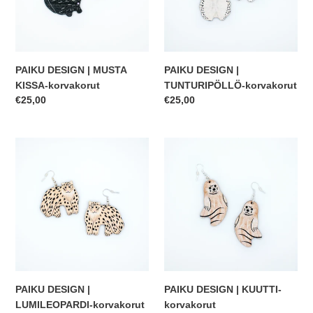
korvakorut
PAIKU DESIGN | MUSTA
PAIKU DESIGN |
KISSA-korvakorut
TUNTURIPÖLLÖ-korvakorut
Normaalihinta
€25,00
Normaalihinta
€25,00
PAIKU
PAIKU
DESIGN
DESIGN
|
|
LUMILEOPARDI-
KUUTTI-
korvakorut
korvakorut
PAIKU DESIGN |
PAIKU DESIGN | KUUTTI-
LUMILEOPARDI-korvakorut
korvakorut