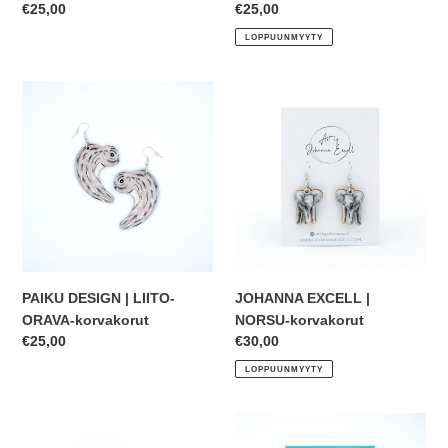
Normaalihinta
€25,00
Normaalihinta
€25,00
LOPPUUNMYYTY
PAIKU
JOHANNA
DESIGN
EXCELL
|
|
LIITO-
NORSU-
ORAVA-
korvakorut
korvakorut
PAIKU DESIGN | LIITO-
JOHANNA EXCELL |
ORAVA-korvakorut
NORSU-korvakorut
Normaalihinta
€25,00
Normaalihinta
€30,00
LOPPUUNMYYTY
ELISA
RITUQOART
PARTO
|