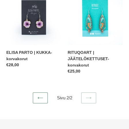
|
JÄÄTELÖKETTUSET-
KUKKA-
korvakorut
korvakorut
ELISA PARTO | KUKKA-
RITUQOART |
korvakorut
JÄÄTELÖKETTUSET-
Normaalihinta
€28,00
korvakorut
Normaalihinta
€25,00
Sivu 2/2
EDELLINEN
SEURAAVA
SIVU
SIVU