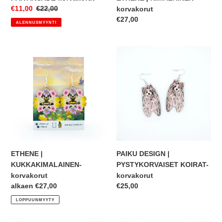
Myyntihinta
€11,00
Normaalihinta
€22,00
korvakorut
Normaalihinta
€27,00
ALENNUSMYYNTI
ETHENE
PAIKU
|
DESIGN
KUKKAKIMALAINEN-
|
korvakorut
PYSTYKORVAISET
KOIRAT-
korvakorut
ETHENE |
PAIKU DESIGN |
KUKKAKIMALAINEN-
PYSTYKORVAISET KOIRAT-
korvakorut
korvakorut
Normaalihinta
alkaen €27,00
Normaalihinta
€25,00
LOPPUUNMYYTY