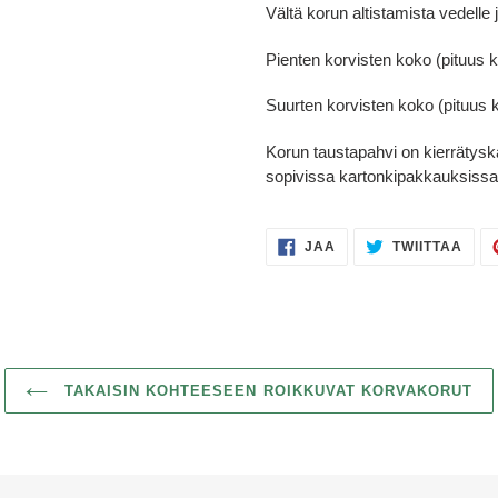
Vältä korun altistamista vedelle 
Pienten korvisten koko (pituus 
Suurten korvisten koko (pituus 
Korun taustapahvi on kierrätysk
sopivissa kartonkipakkauksissa
JAA
TWII
JAA
TWIITTAA
FACEBOOKISSA
TWIT
TAKAISIN KOHTEESEEN ROIKKUVAT KORVAKORUT