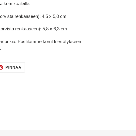
ja kemikaaleille.
korvista renkaaseen):
4,5 x 5,0 cm
korvista renkaaseen): 5,8 x 6,3 cm
artonkia. Postitamme korut kierrätykseen
.
TTAA
PINNAA
PINNAA
TERISSÄ
PINTERESTISSÄ