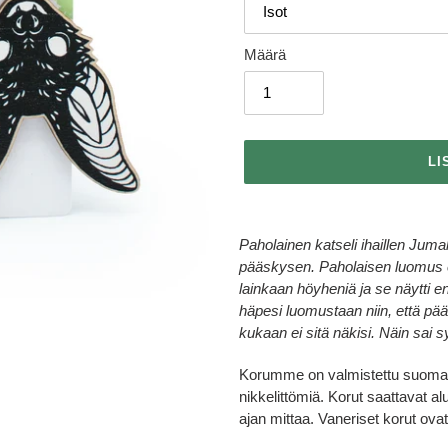
Määrä
LI
Tuotteen
lisääminen
Paholainen katseli ihaillen Juma
ostoskoriin
pääskysen. Paholaisen luomus ei 
lainkaan höyheniä ja se näytti e
häpesi luomustaan niin, että päät
kukaan ei sitä näkisi. Näin sai
Korumme on valmistettu suomala
nikkelittömiä.
Korut saattavat al
ajan mittaa. Vaneriset korut ova