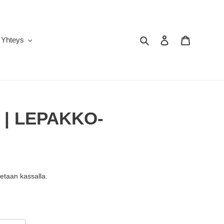
Hae
Kirjaudu sisään
Ostoskori
Yhteys
| LEPAKKO-
etaan kassalla.