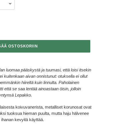
SÄÄ OSTOSKORIIN
lan luomaa pääskystä ja tuumasi, että loisi itsekin
kuitenkaan aivan onnistunut: otuksella ei ollut
nemmänkin hiireltä kuin linnulta. Paholainen
ti että se saa lentää ainoastaan öisin, jolloin
 syntynsä Lepakko.
isesta koivuvanerista, metalliset korunosat ovat
uksi tuoksua hieman puulta, mutta haju hälvenee
t ihanan kevyitä käyttää.