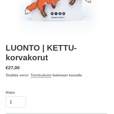
LUONTO | KETTU-
korvakorut
Normaalihinta
€27,00
Sisältää veron.
Toimituskulut
lasketaan kassalla.
Määrä