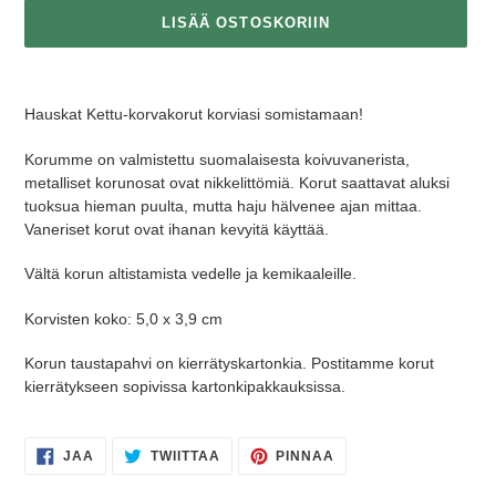
LISÄÄ OSTOSKORIIN
Tuotteen
lisääminen
Hauskat Kettu-korvakorut korviasi somistamaan!
ostoskoriin
Korumme on valmistettu suomalaisesta koivuvanerista,
metalliset korunosat ovat nikkelittömiä.
Korut saattavat aluksi
tuoksua hieman puulta, mutta haju hälvenee ajan mittaa.
Vaneriset korut ovat ihanan kevyitä käyttää.
Vältä korun altistamista vedelle ja kemikaaleille.
Korvisten koko: 5,0 x 3,9 cm
Korun taustapahvi on kierrätyskartonkia.
Postitamme korut
kierrätykseen sopivissa kartonkipakkauksissa.
JAA
TWIITTAA
PINNAA
JAA
TWIITTAA
PINNAA
FACEBOOKISSA
TWITTERISSÄ
PINTERESTISSÄ