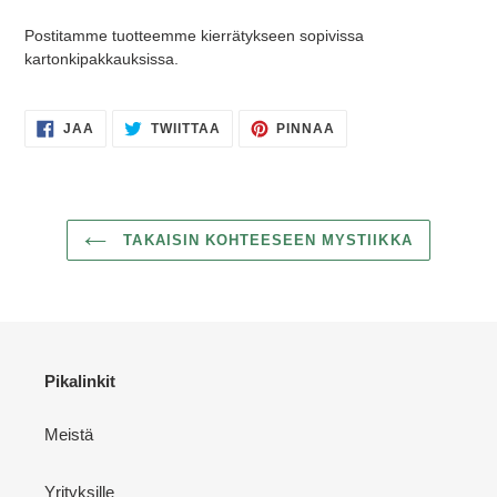
Postitamme tuotteemme kierrätykseen sopivissa
kartonkipakkauksissa.
JAA
TWIITTAA
PINNAA
JAA
TWIITTAA
PINNAA
FACEBOOKISSA
TWITTERISSÄ
PINTERESTISSÄ
TAKAISIN KOHTEESEEN MYSTIIKKA
Pikalinkit
Meistä
Yrityksille