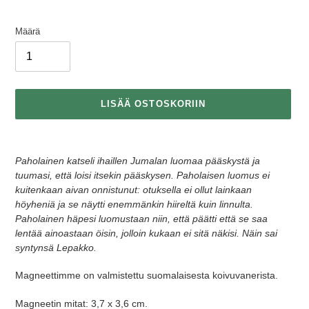
Määrä
LISÄÄ OSTOSKORIIN
Tuotteen
lisääminen
Paholainen katseli ihaillen Jumalan luomaa pääskystä ja
ostoskoriin
tuumasi, että loisi itsekin pääskysen. Paholaisen luomus ei
kuitenkaan aivan onnistunut: otuksella ei ollut lainkaan
höyheniä ja se näytti enemmänkin hiireltä kuin linnulta.
Paholainen häpesi luomustaan niin, että päätti että se saa
lentää ainoastaan öisin, jolloin kukaan ei sitä näkisi. Näin sai
syntynsä Lepakko.
Magneettimme on valmistettu suomalaisesta koivuvanerista.
Magneetin mitat: 3,7 x 3,6 cm.