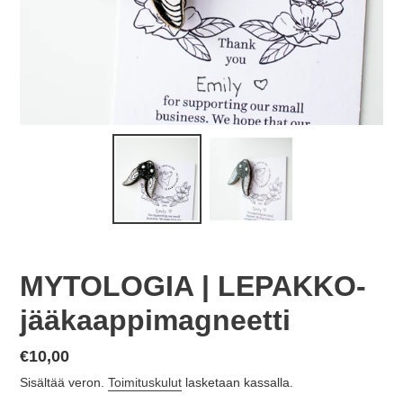
MYTOLOGIA | LEPAKKO-
jääkaappimagneetti
Normaalihinta
€10,00
Sisältää veron.
Toimituskulut
lasketaan kassalla.