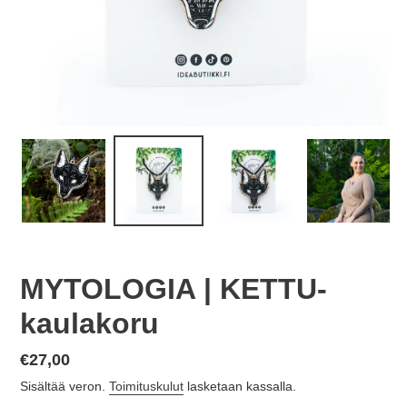
MYTOLOGIA | KETTU-
kaulakoru
Normaalihinta
€27,00
Sisältää veron.
Toimituskulut
lasketaan kassalla.