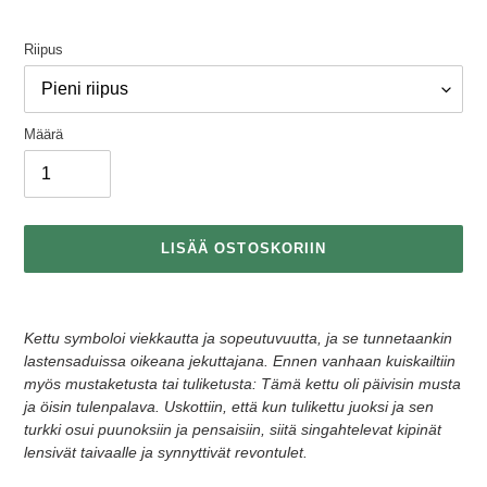
Riipus
Määrä
LISÄÄ OSTOSKORIIN
Tuotteen
lisääminen
Kettu symboloi viekkautta ja sopeutuvuutta, ja se tunnetaankin
ostoskoriin
lastensaduissa oikeana jekuttajana. Ennen vanhaan kuiskailtiin
myös mustaketusta tai tuliketusta: Tämä kettu oli päivisin musta
ja öisin tulenpalava. Uskottiin, että kun tulikettu juoksi ja sen
turkki osui puunoksiin ja pensaisiin, siitä singahtelevat kipinät
lensivät taivaalle ja synnyttivät revontulet.