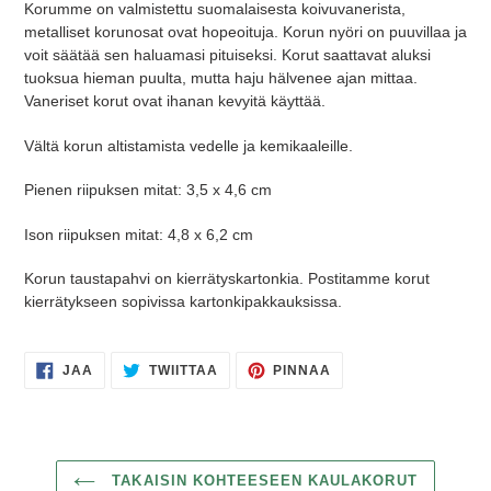
Korumme on valmistettu suomalaisesta koivuvanerista,
metalliset korunosat ovat hopeoituja.
Korun nyöri on puuvillaa ja
voit säätää sen haluamasi pituiseksi. Korut saattavat aluksi
tuoksua hieman puulta, mutta haju hälvenee ajan mittaa.
Vaneriset korut ovat ihanan kevyitä käyttää.
Vältä korun altistamista vedelle ja kemikaaleille.
Pienen riipuksen mitat:
3,5 x 4,6 cm
Ison riipuksen mitat: 4,8 x 6,2 cm
Korun taustapahvi on kierrätyskartonkia.
Postitamme korut
kierrätykseen sopivissa kartonkipakkauksissa.
JAA
TWIITTAA
PINNAA
JAA
TWIITTAA
PINNAA
FACEBOOKISSA
TWITTERISSÄ
PINTERESTISSÄ
TAKAISIN KOHTEESEEN KAULAKORUT